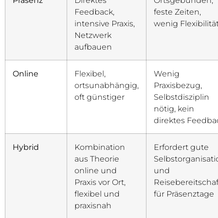
Präsenz
Direktes
Ortsgebunden,
Feedback,
feste Zeiten,
intensive Praxis,
wenig Flexibilitä
Netzwerk
aufbauen
Online
Flexibel,
Wenig
ortsunabhängig,
Praxisbezug,
oft günstiger
Selbstdisziplin
nötig, kein
direktes Feedba
Hybrid
Kombination
Erfordert gute
aus Theorie
Selbstorganisati
online und
und
Praxis vor Ort,
Reisebereitschaf
flexibel und
für Präsenztage
praxisnah