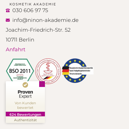
030 606 97 75
info@ninon-akademie.de
Joachim-Friedrich-Str. 52
10711 Berlin
Anfahrt
Kundenbewertungen und Erfahrungen zu
NINON Kosmetik Akademie
Von Kunden
bewertet
SEHR GUT
%
99
624
Bewertungen
Empfehlungen auf
Authentizität
ProvenExpert.com
5,00
/
4,91