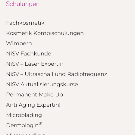
Schulungen
250
374
Bewertungen auf
2
Bewertungen von
ProvenExpert.com
Fachkosmetik
anderen Quellen
Kosmetik Kombischulungen
Blick aufs ProvenExpert-Profil werfen
Wimpern
01.08.2026
NiSV Fachkunde
NiSV – Laser Expertin
NiSV – Ultraschall und Radiofrequenz
NiSV Aktualisierungskurse
Permanent Make Up
Anti Aging Expertin!
Microblading
®
Dermologin