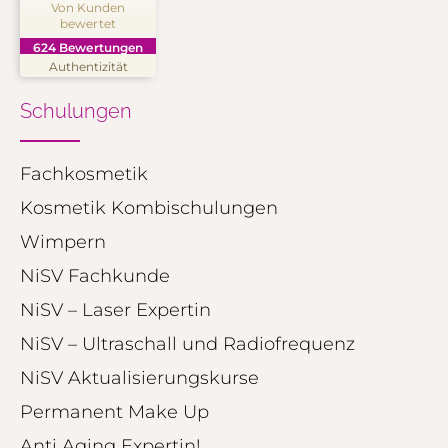
Von Kunden
bewertet
SEHR GUT
%
99
624
Bewertungen
Empfehlungen auf
Authentizität
ProvenExpert.com
5,00
/
4,91
Schulungen
250
374
Bewertungen auf
2
Bewertungen von
ProvenExpert.com
Fachkosmetik
anderen Quellen
Kosmetik Kombischulungen
Blick aufs ProvenExpert-Profil werfen
Wimpern
01.08.2026
NiSV Fachkunde
NiSV – Laser Expertin
NiSV – Ultraschall und Radiofrequenz
NiSV Aktualisierungskurse
Permanent Make Up
Anti Aging Expertin!