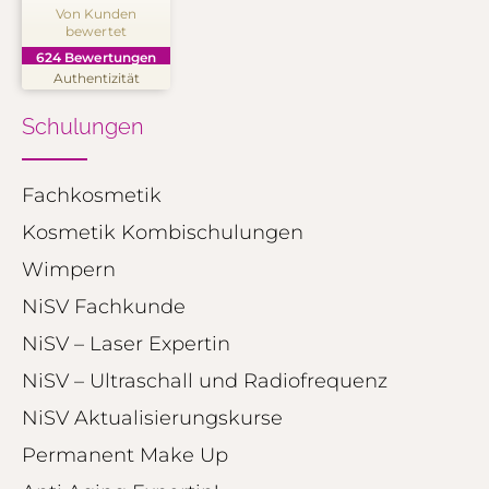
Von Kunden
bewertet
SEHR GUT
%
99
624
Bewertungen
Empfehlungen auf
Authentizität
ProvenExpert.com
5,00
/
4,91
Schulungen
250
374
Bewertungen auf
2
Bewertungen von
ProvenExpert.com
Fachkosmetik
anderen Quellen
Kosmetik Kombischulungen
Blick aufs ProvenExpert-Profil werfen
Wimpern
01.08.2026
NiSV Fachkunde
NiSV – Laser Expertin
NiSV – Ultraschall und Radiofrequenz
NiSV Aktualisierungskurse
Permanent Make Up