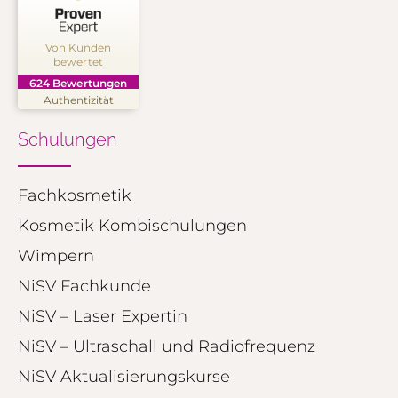
Kundenbewertungen und Erfahrungen zu
NINON Kosmetik Akademie
Von Kunden
bewertet
SEHR GUT
%
99
624
Bewertungen
Empfehlungen auf
Authentizität
ProvenExpert.com
5,00
/
4,91
Schulungen
250
374
Bewertungen auf
2
Bewertungen von
ProvenExpert.com
Fachkosmetik
anderen Quellen
Kosmetik Kombischulungen
Blick aufs ProvenExpert-Profil werfen
Wimpern
01.08.2026
NiSV Fachkunde
NiSV – Laser Expertin
NiSV – Ultraschall und Radiofrequenz
NiSV Aktualisierungskurse